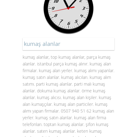
kumaş alanlar
kumaş alanlar, top kumaş alanlar, parça kumaş
alanlar. istanbul parça kumaş alınır. kumaş alan
firmalar. kumaş alan yerler. kumaş alımı yapanlar.
kumaş satın alanlar. kumaş alıcıları. kumaş alım
satımı. parti kumaş alanlar. parti malı kumaş
alanlar. dokuma kumaş alanlar. örme kumaş
alanlar. kumaş alıcısı. kumaş alan kişiler. kumaş
alan kumaşçılar. kumaş alan particiler. kumaş
alımı yapan firmalar. 0507 940 51 62 kumaş alan
yerler. kumaş satın alanlar. kumaş alan firma
telefonları. toptan kumaş alanlar. şifon kumaş
alanlar. saten kumaş alanlar. keten kumaş