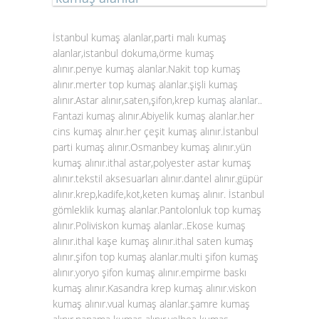
İstanbul kumaş alanlar,parti malı kumaş
alanlar,istanbul dokuma,örme kumaş
alınır.penye kumaş alanlar.Nakit top kumaş
alınır.merter top kumaş alanlar.şişli kumaş
alınır.Astar alınır,saten,şifon,krep
kumaş alanlar
..
Fantazi kumaş alınır.Abiyelik kumaş alanlar.her
cins kumaş alnır.her çeşit kumaş alınır.İstanbul
parti kumaş alınır.Osmanbey kumaş alınır.yün
kumaş alınır.ithal astar,polyester astar kumaş
alınır.tekstil aksesuarları alınır.dantel alınır.güpür
alınır.krep,kadife,kot,keten kumaş alınır. İstanbul
gömleklik kumaş alanlar.Pantolonluk top kumaş
alınır.Poliviskon kumaş alanlar..Ekose kumaş
alınır.ithal kaşe kumaş alınır.ithal saten kumaş
alınır.şifon top kumaş alanlar.multi şifon kumaş
alınır.yoryo şifon kumaş alınır.empirme baskı
kumaş alınır.Kasandra krep kumaş alınır.viskon
kumaş alınır.vual kumaş alanlar.şamre kumaş