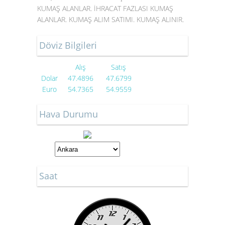
KUMAŞ ALANLAR. İHRACAT FAZLASI KUMAŞ
ALANLAR. KUMAŞ ALIM SATIMI. KUMAŞ ALINIR.
Döviz Bilgileri
Alış
Satış
Dolar
47.4896
47.6799
Euro
54.7365
54.9559
Hava Durumu
Saat