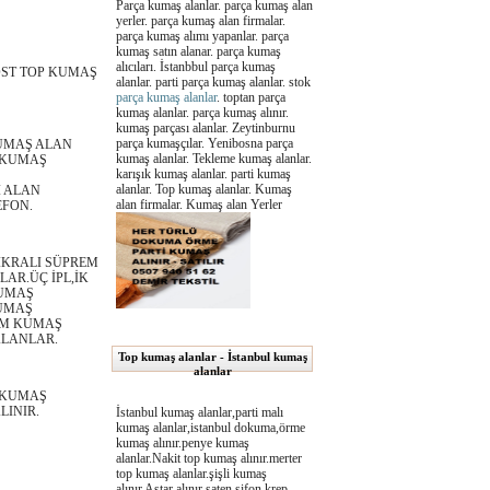
Parça kumaş alanlar. parça kumaş alan
yerler. parça kumaş alan firmalar.
parça kumaş alımı yapanlar. parça
kumaş satın alanar. parça kumaş
alıcıları. İstanbbul parça kumaş
ST TOP KUMAŞ
alanlar. parti parça kumaş alanlar. stok
parça kumaş alanlar
. toptan parça
kumaş alanlar. parça kumaş alınır.
kumaş parçası alanlar. Zeytinburnu
parça kumaşçılar. Yenibosna parça
UMAŞ ALAN
kumaş alanlar. Tekleme kumaş alanlar.
I KUMAŞ
karışık kumaş alanlar. parti kumaş
alanlar. Top kumaş alanlar. Kumaş
İ ALAN
alan firmalar. Kumaş alan Yerler
EFON.
İKRALI SÜPREM
AR.ÜÇ İPL,İK
KUMAŞ
KUMAŞ
EM KUMAŞ
ALANLAR.
Top kumaş alanlar - İstanbul kumaş
alanlar
 KUMAŞ
LINIR.
İstanbul kumaş alanlar,parti malı
kumaş alanlar,istanbul dokuma,örme
kumaş alınır.penye kumaş
alanlar.Nakit top kumaş alınır.merter
top kumaş alanlar.şişli kumaş
alınır.Astar alınır,saten,şifon,krep