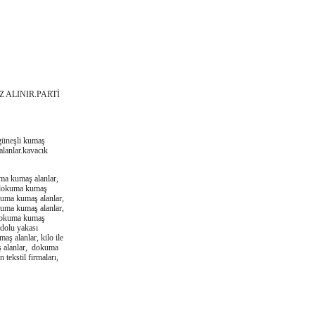
 ALINIR.PARTİ
.güneşli kumaş
alanlar.kavacık
ma kumaş alanlar,
 dokuma kumaş
uma kumaş alanlar,
uma kumaş alanlar,
 dokuma kumaş
adolu yakası
ş alanlar, kilo ile
ş alanlar, dokuma
ekstil firmaları,