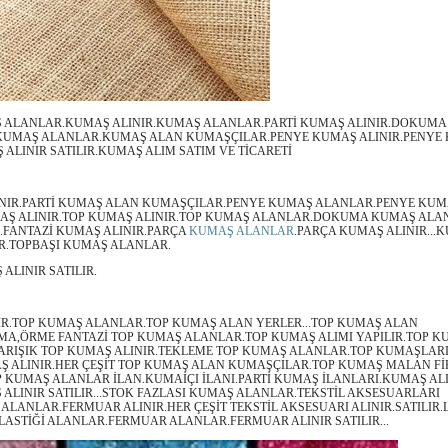
 ALANLAR.KUMAŞ ALINIR.KUMAŞ ALANLAR.PARTİ KUMAŞ ALINIR.DOKUM
KUMAŞ ALANLAR.KUMAŞ ALAN KUMAŞÇILAR.PENYE KUMAŞ ALINIR.PENYE
ALINIR SATILIR.KUMAŞ ALIM SATIM VE TİCARETİ
INIR.PARTİ KUMAŞ ALAN KUMAŞÇILAR.PENYE KUMAŞ ALANLAR.PENYE KUMA
AŞ ALINIR.TOP KUMAŞ ALINIR.TOP KUMAŞ ALANLAR.DOKUMA KUMAŞ ALA
FANTAZİ KUMAŞ ALINIR.PARÇA
KUMAŞ ALANLAR
.PARÇA KUMAŞ ALINIR...
IR.TOPBAŞI KUMAŞ ALANLAR.
ALINIR SATILIR.
IR.TOP KUMAŞ ALANLAR.TOP KUMAŞ ALAN YERLER...TOP KUMAŞ ALAN
A,ÖRME FANTAZİ TOP KUMAŞ ALANLAR.TOP KUMAŞ ALIMI YAPILIR.TOP K
ARIŞIK TOP KUMAŞ ALINIR.TEKLEME TOP KUMAŞ ALANLAR.TOP KUMAŞLARIN
Ş ALINIR.HER ÇEŞİT TOP KUMAŞ ALAN KUMAŞÇILAR.TOP KUMAŞ MALAN F
P KUMAŞ ALANLAR İLAN.KUMAİÇI İLANI.PARTİ KUMAŞ İLANLARI.KUMAŞ AL
 ALINIR SATILIR...STOK FAZLASI KUMAŞ ALANLAR.TEKSTİL AKSESUARLARI
ALANLAR.FERMUAR ALINIR.HER ÇEŞİT TEKSTİL AKSESUARI ALINIR.SATILIR.
LASTİĞİ ALANLAR.FERMUAR ALANLAR.FERMUAR ALINIR SATILIR...