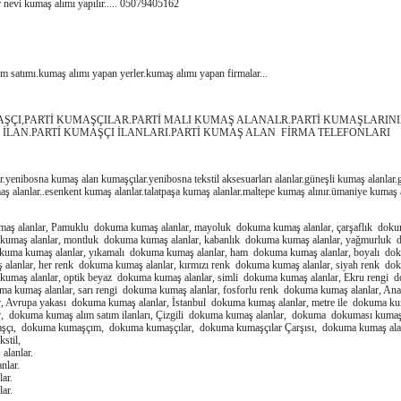
r nevi kumaş alımı yapılır..... 05079405162
m satımı.kumaş alımı yapan yerler.kumaş alımı yapan firmalar...
AŞÇI,PARTİ KUMAŞÇILAR.PARTİ MALI KUMAŞ ALANALR.PARTİ KUMAŞLARINIZ
İLAN.PARTİ KUMAŞÇI İLANLARI.PARTİ KUMAŞ ALAN FİRMA TELEFONLARI
r.yenibosna kumaş alan kumaşçılar.yenibosna tekstil aksesuarları alanlar.güneşli kumaş alanlar
maş alanlar..esenkent kumaş alanlar.talatpaşa kumaş alanlar.maltepe kumaş alınır.ümaniye kumaş 
aş alanlar, Pamuklu dokuma kumaş alanlar, mayoluk dokuma kumaş alanlar, çarşaflık doku
 kumaş alanlar, montluk dokuma kumaş alanlar, kabanlık dokuma kumaş alanlar, yağmurluk
okuma kumaş alanlar, yıkamalı dokuma kumaş alanlar, ham dokuma kumaş alanlar, boyalı dok
alanlar, her renk dokuma kumaş alanlar, kırmızı renk dokuma kumaş alanlar, siyah renk dok
 kumaş alanlar, optik beyaz dokuma kumaş alanlar, simli dokuma kumaş alanlar, Ekru rengi
uma kumaş alanlar, sarı rengi dokuma kumaş alanlar, fosforlu renk dokuma kumaş alanlar, An
, Avrupa yakası dokuma kumaş alanlar, İstanbul dokuma kumaş alanlar, metre ile dokuma kuma
, dokuma kumaş alım satım ilanları, Çizgili dokuma kumaş alanlar, dokuma dokuması kuma
ı, dokuma kumaşçım, dokuma kumaşçılar, dokuma kumaşçılar Çarşısı, dokuma kumaş alan t
stil,
alanlar.
nlar.
lar.
lar.