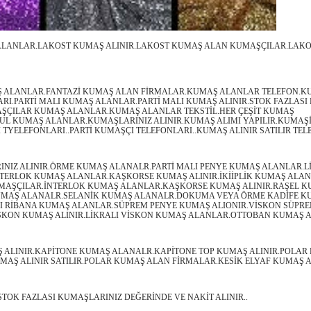
LANLAR.LAKOST KUMAŞ ALINIR.LAKOST KUMAŞ ALAN KUMAŞÇILAR.LAKO
Ş ALANLAR.FANTAZİ KUMAŞ ALAN FİRMALAR.KUMAŞ ALANLAR TELEFON.K
ARI.PARTİ MALI KUMAŞ ALANLAR.PARTİ MALI KUMAŞ ALINIR.STOK FAZLAS
AŞÇILAR KUMAŞ ALANLAR.KUMAŞ ALANLAR TEKSTİL.HER ÇEŞİT KUMAŞ
UL KUMAŞ ALANLAR.KUMAŞLARINIZ ALINIR.KUMAŞ ALIMI YAPILIR.KUMAŞ
TYELEFONLARI..PARTİ KUMAŞÇI TELEFONLARI..KUMAŞ ALINIR SATILIR TEL
NIZ ALINIR.ÖRME KUMAŞ ALANALR.PARTİ MALI PENYE KUMAŞ ALANLAR.L
NTERLOK KUMAŞ ALANLAR.KAŞKORSE KUMAŞ ALINIR.İKİİPLİK KUMAŞ ALANL
AŞÇILAR.İNTERLOK KUMAŞ ALANLAR.KAŞKORSE KUMAŞ ALINIR.RAŞEL 
UMAŞ ALANALR.SELANİK KUMAŞ ALANALR.DOKUMA VEYA ÖRME KADİFE 
I RİBANA KUMAŞ ALANLAR.SÜPREM PENYE KUMAŞ ALIONIR.VİSKON SÜPR
İSKON KUMAŞ ALINIR.LİKRALI VİSKON KUMAŞ ALANLAR.OTTOBAN KUMAŞ 
 ALINIR.KAPİTONE KUMAŞ ALANALR.KAPİTONE TOP KUMAŞ ALINIR.POLAR
MAŞ ALINIR SATILIR.POLAR KUMAŞ ALAN FİRMALAR.KESİK ELYAF KUMAŞ A
STOK FAZLASI KUMAŞLARINIZ DEĞERİNDE VE NAKİT ALINIR..