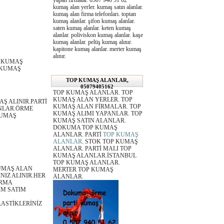
yapan firmalar. 0507 940 51 62
kumaş alan yerler. kumaş satın alanlar.
kumaş alan firma telefonları. toptan
kumaş alanlar. şifon kumaş alanlar.
saten kumaş alanlar. keten kumaş
alanlar. poliviskon kumaş alanlar. kaşe
kumaş alanlar. pelüş kumaş alınır.
kapitone kumaş alanlar. merter kumaş
alınır.
A KUMAŞ
 KUMAŞ
TOP KUMAŞ ALANLAR,
05079405162
TOP KUMAŞ ALANLAR. TOP
KUMAŞ ALAN YERLER. TOP
Ş ALINIR.PARTİ
KUMAŞ ALAN FİRMALAR. TOP
NLAR.ÖRME
KUMAŞ ALIMI YAPANLAR. TOP
KUMAŞ
KUMAŞ SATIN ALANLAR.
DOKUMA TOP KUMAŞ
ALANLAR. PARTİ
TOP KUMAŞ
ALANLAR
. STOK TOP KUMAŞ
ALANLAR. PARTİ MALI TOP
KUMAŞ ALANLAR.İSTANBUL
TOP KUMAŞ ALANLAR.
UMAŞ ALAN
MERTER TOP KUMAŞ
IZ ALINIR.HER
ALANLAR.
İRMA
IM SATIM
LASTİKLERİNİZ