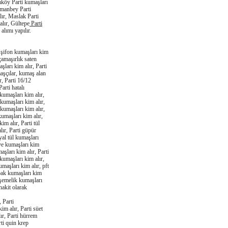
ımköy Parti kumaşları
Osmanbey Parti
lır, Maslak Parti
alır, Gültepe
Parti
alımı yapılır.
ı şifon kumaşları kim
çamaşırlık saten
şları kim alır, Parti
maşçılar, kumaş alan
r, Parti 16/12
arti hatalı
 kumaşları kim alır,
 kumaşları kim alır,
 kumaşları kim alır,
kumaşları kim alır,
im alır, Parti tül
alır, Parti güpür
ayal tül kumaşları
nye kumaşları kim
aşları kim alır, Parti
kumaşları kim alır,
umaşları kim alır, pft
mpak kumaşları kim
döşemelik kumaşları
nakit olarak
 Parti
im alır, Parti süet
ır, Parti hürrem
rti quin krep