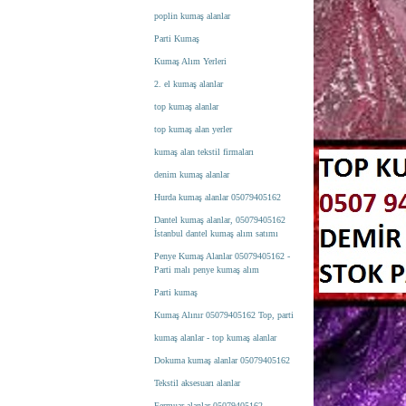
poplin kumaş alanlar
Parti Kumaş
Kumaş Alım Yerleri
2. el kumaş alanlar
top kumaş alanlar
top kumaş alan yerler
kumaş alan tekstil firmaları
denim kumaş alanlar
Hurda kumaş alanlar 05079405162
Dantel kumaş alanlar, 05079405162
İstanbul dantel kumaş alım satımı
Penye Kumaş Alanlar 05079405162 -
Parti malı penye kumaş alım
Parti kumaş
Kumaş Alınır 05079405162 Top, parti
kumaş alanlar - top kumaş alanlar
Dokuma kumaş alanlar 05079405162
Tekstil aksesuarı alanlar
Fermuar alanlar 05079405162