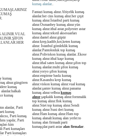
kumaş alanlar
..
KUMAŞLARINIZ
Fantazi kumaş alınır.Abiyelik kumaş
 KUMAŞ
alanlar.her cins kumaş alnır.her çeşit
R.
kumaş alınır.İstanbul parti kumaş
alınır.Osmanbey kumaş alınır.yün
kumaş alınır.ithal astar,polyester astar
kumaş alınır.tekstil aksesuarları
 ALINIR.VUAL
alınır.dantel alınır.güpür
LINIR.ŞİFON
alınır.krep,kadife,kot,keten kumaş
ALANLAR.HER
alınır. İstanbul gömleklik kumaş
alanlar.Pantolonluk top kumaş
alınır.Poliviskon kumaş alanlar..Ekose
kumaş alınır.ithal kaşe kumaş
alınır.ithal saten kumaş alınır.şifon top
kumaş alanlar.multi şifon kumaş
alınır.yoryo şifon kumaş
alınır.empirme baskı kumaş
köy kumaş
alınır.Kasandra krep kumaş
maş alnıır.güngören
alınır.viskon kumaş alınır.vual kumaş
midere kumaş
alanlar.şamre kumaş alınır.panama
alanlar.halkalı
kumaş alınır.velboa
kumaş
mece kumaş
alınır
.şapkalık kumaş alınır.fornmalık
top kumaş alınır.flok kumaş
alınır.Süet top kumaş alınır.Sendi
ın alanlar, Parti
kumaş alınır.Suni deri kumaş
Parti kumaş
alınır.Ham kumaş alınır.Ham top
alıcısı, Parti kumaş
kumaş alanalr.kumaş alan yerler.to
ımı yapılır, Parti
kumaş alan firmaalr.parti
aşları kim
kumaşçılar.parti astar
alan firmalar
.
li Parti kumaşları
ılar Parti kumaşları