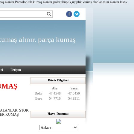
lanlar.Pantolonluk kumaş alanlar,polar,ikiiplik,üçiplik kumaş alanlar.astar alanlar.lastik
 kumaş alınır. parça kumaş
ri
İletişim
Döviz Bilgileri
UMAŞ
Alış
Satış
Dolar
47.4548
47.6450
Euro
54.7716
54.9911
 ALANLAR, STOK
Hava Durumu
RTER KUMAŞ