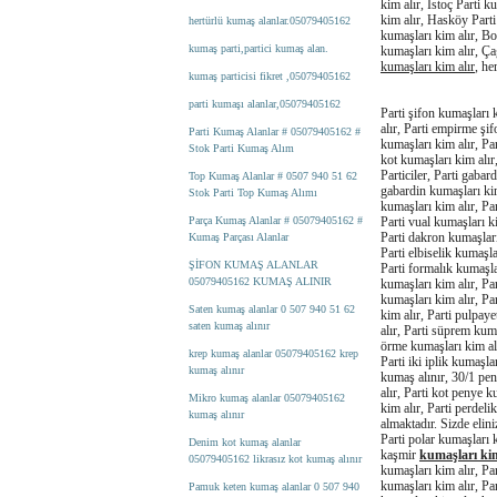
kim alır, İstoç Parti 
kim alır, Hasköy Parti
hertürlü kumaş alanlar.05079405162
kumaşları kim alır, Bo
kumaş parti,partici kumaş alan.
kumaşları kim alır, Ça
kumaşları kim alır
, he
kumaş particisi fikret ,05079405162
parti kumaşı alanlar,05079405162
Parti şifon kumaşları k
alır, Parti empirme şif
Parti Kumaş Alanlar # 05079405162 #
kumaşları kim alır, Par
Stok Parti Kumaş Alım
kot kumaşları kim alır
Particiler, Parti gabar
Top Kumaş Alanlar # 0507 940 51 62
gabardin kumaşları kim 
Stok Parti Top Kumaş Alımı
kumaşları kim alır, Par
Parça Kumaş Alanlar # 05079405162 #
Parti vual kumaşları k
Parti dakron kumaşları
Kumaş Parçası Alanlar
Parti elbiselik kumaşla
ŞİFON KUMAŞ ALANLAR
Parti formalık kumaşlar
05079405162 KUMAŞ ALINIR
kumaşları kim alır, Par
kumaşları kim alır, Par
Saten kumaş alanlar 0 507 940 51 62
kim alır, Parti pulpaye
saten kumaş alınır
alır, Parti süprem kuma
örme kumaşları kim alı
krep kumaş alanlar 05079405162 krep
Parti iki iplik kumaşla
kumaş alınır
kumaş alınır, 30/1 pe
alır, Parti kot penye 
Mikro kumaş alanlar 05079405162
kim alır, Parti perdel
kumaş alınır
almaktadır. Sizde elin
Parti polar kumaşları 
Denim kot kumaş alanlar
kaşmir
kumaşları kim
05079405162 likrasız kot kumaş alınır
kumaşları kim alır, Pa
kumaşları kim alır, Par
Pamuk keten kumaş alanlar 0 507 940