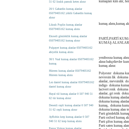
kumaşları kim alır, he
51 62 liralık pamuk keten alınır
20/1 Gabardin kumaş alanlar
05079405162 yüklü Gabardin kumaş
alınır
kumaş alımı,kumaş alı
Likralı Poplin kumaş alanlar
05079405162 kumaş alımı
Ekoseli gömleklik kumaş alanlar
PARTİ,PARTİ KUM
05079405162 kumaş alınır
KUMAŞ ALANLAR 
Pulpayet kumaş alanlar 05079405162
abiyelik kumaş alımı
yenibosna kumaş alını
30/1 Vual kumaş alanlar 05079405162
alınır.bahçelievler ku
kumaş
kumaş alınır.
Hürrem kumaş alanlar 05079405162
Polyester dokuma kum
Hürrem kumaş alımı
nevresim lik dokuma
alanlar, mevsimlik d
Lez dantel kumaş alanlar 05079405162
indigo dokuma kumaş 
dantel kumaş alınır
lacivert renk dokuma
alanlar, gri renk dok
Hayal tül kumaş alanlar 0 507 940 51
dokuma kumaş alanlar
62 tür kumaş alınır
dokuma kumaş alanlar
kumaş, dokuma kumaşç
Desenli cepli kumaş alanlar 0 507 940
dokuma kumaş alan tek
51 62 cepli kumaş alınır
Parti gömleklik kumaş 
AyRobin krep kumaş alanlar 0 507
Parti oxford kumaş ala
940 51 62 krep kumaş alımı
Parti şifon kumaş alan
Parti saten kumaş alan
Penye Viskon kumaş alanlar