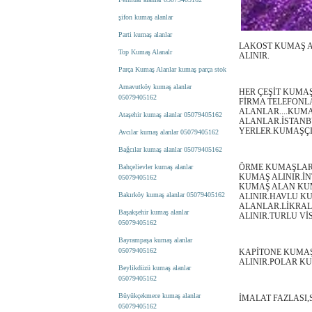
şifon kumaş alanlar
Parti kumaş alanlar
LAKOST KUMAŞ A
Top Kumaş Alanalr
ALINIR.
Parça Kumaş Alanlar kumaş parça stok
Arnavutköy kumaş alanlar
HER ÇEŞİT KUMA
05079405162
FİRMA TELEFONL
ALANLAR....KUM
Ataşehir kumaş alanlar 05079405162
ALANLAR.İSTANB
YERLER.KUMAŞÇI 
Avcılar kumaş alanlar 05079405162
Bağcılar kumaş alanlar 05079405162
ÖRME KUMAŞLARI
Bahçelievler kumaş alanlar
KUMAŞ ALINIR.İ
05079405162
KUMAŞ ALAN KUM
Bakırköy kumaş alanlar 05079405162
ALINIR.HAVLU K
ALANLAR.LİKRAL
Başakşehir kumaş alanlar
ALINIR.TURLU V
05079405162
Bayrampaşa kumaş alanlar
05079405162
KAPİTONE KUMAŞ
ALINIR.POLAR KU
Beylikdüzü kumaş alanlar
05079405162
Büyükçekmece kumaş alanlar
İMALAT FAZLASI,
05079405162