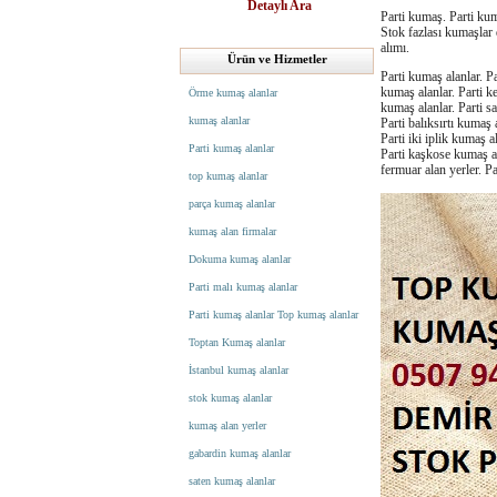
Detaylı Ara
Parti kumaş. Parti kum
Stok fazlası kumaşlar 
alımı.
Ürün ve Hizmetler
Parti kumaş alanlar. P
kumaş alanlar. Parti k
Örme kumaş alanlar
kumaş alanlar. Parti s
kumaş alanlar
Parti balıksırtı kumaş 
Parti iki iplik kumaş a
Parti kumaş alanlar
Parti kaşkose kumaş ala
fermuar alan yerler. Pa
top kumaş alanlar
parça kumaş alanlar
kumaş alan firmalar
Dokuma kumaş alanlar
Parti malı kumaş alanlar
Parti kumaş alanlar Top kumaş alanlar
Toptan Kumaş alanlar
İstanbul kumaş alanlar
stok kumaş alanlar
kumaş alan yerler
gabardin kumaş alanlar
saten kumaş alanlar