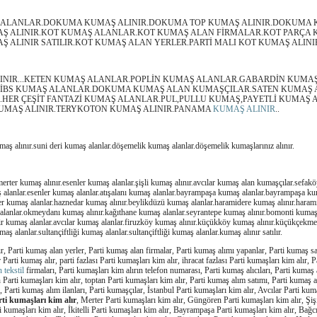
ALANLAR.DOKUMA KUMAŞ ALINIR.DOKUMA TOP KUMAŞ ALINIR.DOKUMA 
AŞ ALINIR.KOT KUMAŞ ALANLAR.KOT KUMAŞ ALAN FİRMALAR.KOT PARÇA
Ş ALINIR SATILIR.KOT KUMAŞ ALAN YERLER.PARTİ MALI KOT KUMAŞ ALINI
INIR...KETEN KUMAŞ ALANLAR.POPLİN KUMAŞ ALANLAR.GABARDİN KUMAŞ
.RİBS KUMAŞ ALANLAR.DOKUMA KUMAŞ ALAN KUMAŞÇILAR.SATEN KUMAŞ A
HER ÇEŞİT FANTAZİ KUMAŞ ALANLAR.PUL,PULLU KUMAŞ,PAYETLİ KUMAŞ 
 KUMAŞ ALINIR.TERYKOTON KUMAŞ ALINIR.PANAMA
KUMAŞ ALINIR
..
kumaş alınır.suni deri kumaş alanlar.döşemelik kumaş alanlar.döşemelik kumaşlarınız alınır.
erter kumaş alınır.esenler kumaş alanlar.şişli kumaş alınır.avcılar kumaş alan kumaşçılar.sefa
ş alanlar.esenler kumaş alanlar.atışalanı kumaş alanlar.bayrampaşa kumaş alanlar.bayrampaşa ku
ler kumaş alanlar.haznedar kumaş alınır.beylikdüzü kumaş alanlar.haramidere kumaş alınır.hara
 alanlar.okmeydanı kumaş alınır.kağıthane kumaş alanlar.seyrantepe kumaş alınır.bomonti kumaş 
hir kumaş alanlar.avcılar kumaş alanlar.firuzköy kumaş alınır.küçükköy kumaş alınır.küçükçek
aş alanlar.sultançiftliği kumaş alanlar.sultançiftliği kumaş alanlar.kumaş alınır satılır.
r, Parti kumaş alan yerler, Parti kumaş alan firmalar, Parti kumaş alımı yapanlar, Parti kumaş sat
Parti kumaş alır, parti fazlası Parti kumaşları kim alır, ihracat fazlası Parti kumaşları kim alır, 
 tekstil
firmaları, Parti kumaşları kim alırın telefon numarası, Parti kumaş alıcıları, Parti kumaş 
en Parti kumaşları kim alır, toptan Parti kumaşları kim alır, Parti kumaş alım satımı, Parti kumaş al
, Parti kumaş alım ilanları, Parti kumaşçılar, İstanbul Parti kumaşları kim alır, Avcılar Parti kum
ti kumaşları kim alır
, Merter Parti kumaşları kim alır, Güngören Parti kumaşları kim alır, Şişi
i kumaşları kim alır, İkitelli Parti kumaşları kim alır, Bayrampaşa Parti kumaşları kim alır, Bağc