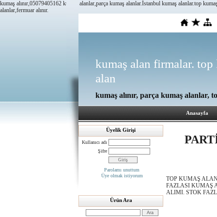
kumaş alınır,05079405162 kumaş alanlar,parça kumaş alanlar.İstanbul kumaş alanlar.top kumaş al
alanlar,fermuar alınır.
kumaş alan firmalar. top 
alan
kumaş alınır, parça kumaş alanlar, t
Anasayfa
Üyelik Girişi
PARTİ
Kullanıcı adı
Şifre
Parolamı unuttum
Üye olmak istiyorum
TOP KUMAŞ ALAN
FAZLASI KUMAŞ A
ALIMI. STOK FAZ
Ürün Ara