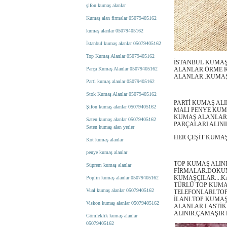
şifon kumaş alanlar
Kumaş alan firmalar 05079405162
kumaş alanlar 05079405162
İstanbul kumaş alanlar 05079405162
Top Kumaş Alanlar 05079405162
İSTANBUL KUMAŞ
Parça Kumaş Alanlar 05079405162
ALANLAR.ÖRME 
ALANLAR..KUMAŞ 
Parti kumaş alanlar 05079405162
Stok Kumaş Alanlar 05079405162
PARTİ KUMAŞ AL
Şifon kumaş alanlar 05079405162
MALI PENYE KUM
KUMAŞ ALANLAR.
Saten kumaş alanlar 05079405162
PARÇALARI ALIN
Saten kumaş alan yerler
HER ÇEŞİT KUMAŞ 
Kot kumaş alanlar
penye kumaş alanlar
TOP KUMAŞ ALIN
Süprem kumaş alanlar
FİRMALAR.DOKUM
KUMAŞÇILAR....K
Poplin kumaş alanlar 05079405162
TÜRLÜ TOP KUMA
Vual kumaş alanlar 05079405162
TELEFONLARI.TO
İLANI.TOP KUMAŞ
Viskon kumaş alanlar 05079405162
ALANLAR.LASTİK 
ALINIR.ÇAMAŞIR 
Gömleklik kumaş alanlar
05079405162