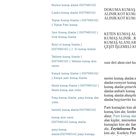
Beykoz kumaş alanlar 05079405162
DOKUMA KUMAŞ 
Çatalca kumaş alanlar 05079405162
ALINIR.KOT KUM
ALINIR.KOT KUMA
Toptan Kumaş Alanlar || 05079405162
|| Toptan Parti kumaş
Spot Kumaş Alanlar || 05079405162 ||
KETEN KUMAŞ AL
Stok Kumaş Alanlar
KUMAŞ ALINIR..
KUMAŞ ALANLAR.
İkinci el kumaş Alanlar ||
ÇEŞİT İŞLEMELİ
05079405162 || 2. El kumaş Alanlar
Tekleme kumaş Alanlar ||
05079405162 || Tekleme kumaş alım
suni deri alınır.süet 
satımı
Karışık kumaş Alanlar || 05079405162
|| Karışık parti kumaş Alanlar
merter kumaş alanlar.m
alanlar.esenyurt kuma
Hurda kumaş Alanlar || 05079405162 ||
kumaş alanlar.şirinev
Hurda kumaş alan yerler
alanlar.ambarlı kumaş
kumaş alanlar.altınşe
Parça kumaş Alanlar, parça kumaş alan
alanlar.beşyüzevler kum
yerler
Parti kumaşları kim alı
hertürlü kumaş alanlar.05079405162
kumaş kim alır, kimler 
alınır,
Parti kumaş alan
kumaş alım satım
alan kişiler, internett
05079405162.kumaş alanlar
kumaşları kim alır ilan
alır,
Zeytinburnu Par
parça kumaş
kim alır, Kurtköy Part
alanlar.05079405162.parça kumaşçı