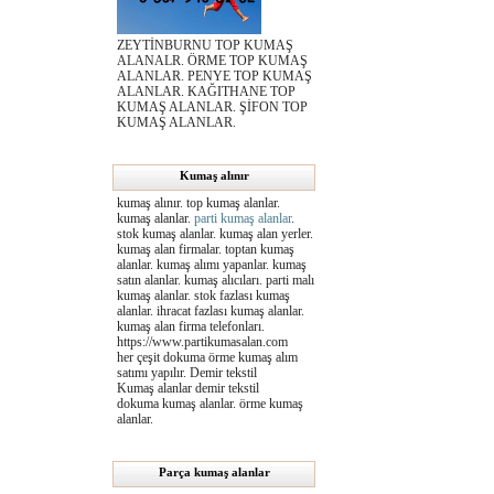
ZEYTİNBURNU TOP KUMAŞ
ALANALR. ÖRME TOP KUMAŞ
ALANLAR. PENYE TOP KUMAŞ
ALANLAR. KAĞITHANE TOP
KUMAŞ ALANLAR. ŞİFON TOP
KUMAŞ ALANLAR.
Kumaş alınır
kumaş alınır. top kumaş alanlar.
kumaş alanlar.
parti kumaş alanlar
.
stok kumaş alanlar. kumaş alan yerler.
kumaş alan firmalar. toptan kumaş
alanlar. kumaş alımı yapanlar. kumaş
satın alanlar. kumaş alıcıları. parti malı
kumaş alanlar. stok fazlası kumaş
alanlar. ihracat fazlası kumaş alanlar.
kumaş alan firma telefonları.
https://www.partikumasalan.com
her çeşit dokuma örme kumaş alım
satımı yapılır. Demir tekstil
Kumaş alanlar demir tekstil
dokuma kumaş alanlar. örme kumaş
alanlar.
Parça kumaş alanlar