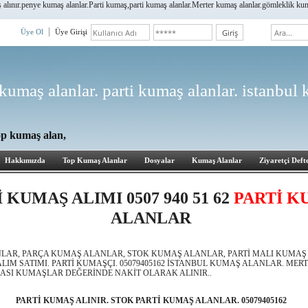
ınır.penye kumaş alanlar.Parti kumaş,parti kumaş alanlar.Merter kumaş alanlar.gömleklik kumaş a
Üye Ol
Üye Girişi
kumaş alanlar. parti kumaş alanlar. istanbul
op kumaş alan,
Hakkımızda
Top Kumaş Alanlar
Dosyalar
Kumaş Alanlar
Ziyaretçi Defte
 KUMAŞ ALIMI 0507 940 51 62
PARTİ K
ALANLAR
LAR, PARÇA KUMAŞ ALANLAR, STOK KUMAŞ ALANLAR, PARTİ MALI KUMAŞ
LIM SATIMI. PARTİ KUMAŞÇI. 05079405162 İSTANBUL KUMAŞ ALANLAR. ME
LASI KUMAŞLAR DEĞERİNDE NAKİT OLARAK ALINIR..
PARTİ KUMAŞ ALINIR. STOK PARTİ KUMAŞ ALANLAR. 05079405162