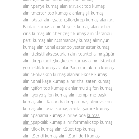
alınır.penye kumaş alanlar.Nakit top kumaş
alınır.merter top kumaş alanlar.şişli kumaş
alınır.Astar alınır,saten,şifon,krep
kumaş alanlar
..
Fantazi kumaş alınır.Abiyelik kumaş alanlar.her
cins kumaş alnır.her çeşit kumaş alınır.İstanbul
parti kumaş alınır.Osmanbey kumaş alınır.yün
kumaş alınır.ithal astar,polyester astar kumaş
alınır.tekstil aksesuarları alınır.dantel alınır.güpür
alınır.krep,kadife,kot,keten kumaş alınır. İstanbul
gömleklik kumaş alanlar.Pantolonluk top kumaş
alınır.Poliviskon kumaş alanlar..Ekose kumaş
alınır.ithal kaşe kumaş alınır.ithal saten kumaş
alınır.şifon top kumaş alanlar.multi şifon kumaş
alınır.yoryo şifon kumaş alınır.empirme baskı
kumaş alınır.Kasandra krep kumaş alınır.viskon
kumaş alınır.vual kumaş alanlar.şamre kumaş
alınır.panama kumaş alınır.velboa
kumaş
alınır
.şapkalık kumaş alınır.fornmalık top kumaş
alınır.flok kumaş alınır.Süet top kumaş
alınır.Sendi kumaş alınır.Suni deri kumaş