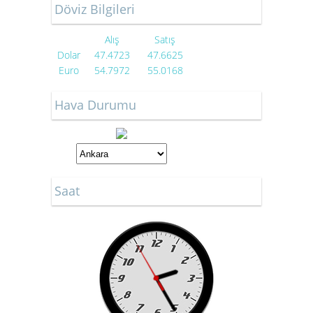
Döviz Bilgileri
Alış
Satış
Dolar
47.4723
47.6625
Euro
54.7972
55.0168
Hava Durumu
Saat