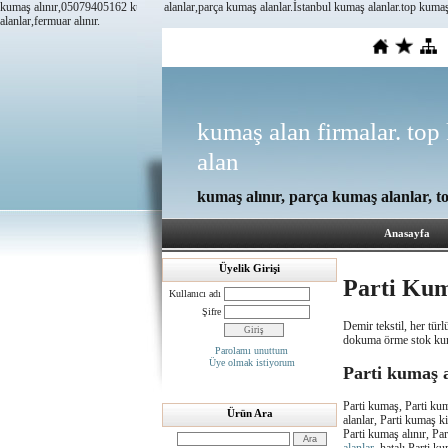
kumaş alınır,05079405162 kumaş alanlar,parça kumaş alanlar.İstanbul kumaş alanlar.top kumaş al
alanlar,fermuar alınır.
kumaş alan firmalar. top 
alan
kumaş alınır, parça kumaş alanlar, t
Anasayfa
Üyelik Girişi
Parti Kum
Kullanıcı adı
Şifre
Demir tekstil, her tür
dokuma örme stok kumaş
Parolamı unuttum
Üye olmak istiyorum
Parti kumaş a
Parti kumaş, Parti kum
Ürün Ara
alanlar, Parti kumaş ki
Parti kumaş alınır, Par