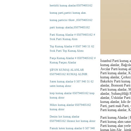
hertürlü kumaş alanlar.05079405162
kumaş parti,partici kumaş alan.
kumaş particisi fikret ,05079405162
parti kumaşı alanlar,05079405162
Parti Kumaş Alanlar # 05079405162 #
Stok Parti Kumaş Alım
Top Kumaş Alanlar # 0507 940 51 62
Stok Parti Top Kumaş Alımı
Parça Kumaş Alanlar # 05079405162 #
İstanbul Parti kumaş a
Kumaş Parçası Alanlar
kumaş alanlar, Bağcıla
Avcılar Parti kumaş a
ŞİFON KUMAŞ ALANLAR
Parti kumaş alanlar, 
05079405162 KUMAŞ ALINIR
kumaş alanlar, Çerkezk
Bakırköy Parti kumaş 
Saten kumaş alanlar 0 507 940 51 62
alanlar, Bomonti Parti
saten kumaş alınır
Parti kumaş alanlar, M
krep kumaş alanlar 05079405162 krep
alanlar, Sultançiftliğ
alanlar, Üsküdar Parti
kumaş alınır
kumaş alanlar, kilo ile
Mikro kumaş alanlar 05079405162
Parti, parti malı Parti
kumaş alınır
Parti kumaş alanlar, K
Denim kot kumaş alanlar
Parti kumaş Alanlar |
05079405162 likrasız kot kumaş alınır
Parti kumaş alım satım
Parti kumaş alan yerler
Pamuk keten kumaş alanlar 0 507 940
kumaş kim Alır , kimler