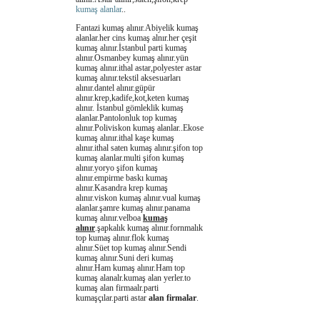
kumaş alanlar
..
Fantazi kumaş alınır.Abiyelik kumaş
alanlar.her cins kumaş alnır.her çeşit
kumaş alınır.İstanbul parti kumaş
alınır.Osmanbey kumaş alınır.yün
kumaş alınır.ithal astar,polyester astar
kumaş alınır.tekstil aksesuarları
alınır.dantel alınır.güpür
alınır.krep,kadife,kot,keten kumaş
alınır. İstanbul gömleklik kumaş
alanlar.Pantolonluk top kumaş
alınır.Poliviskon kumaş alanlar..Ekose
kumaş alınır.ithal kaşe kumaş
alınır.ithal saten kumaş alınır.şifon top
kumaş alanlar.multi şifon kumaş
alınır.yoryo şifon kumaş
alınır.empirme baskı kumaş
alınır.Kasandra krep kumaş
alınır.viskon kumaş alınır.vual kumaş
alanlar.şamre kumaş alınır.panama
kumaş alınır.velboa
kumaş
alınır
.şapkalık kumaş alınır.fornmalık
top kumaş alınır.flok kumaş
alınır.Süet top kumaş alınır.Sendi
kumaş alınır.Suni deri kumaş
alınır.Ham kumaş alınır.Ham top
kumaş alanalr.kumaş alan yerler.to
kumaş alan firmaalr.parti
kumaşçılar.parti astar
alan firmalar
.