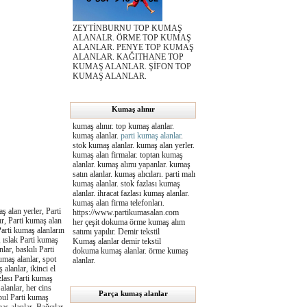
ZEYTİNBURNU TOP KUMAŞ
ALANALR. ÖRME TOP KUMAŞ
ALANLAR. PENYE TOP KUMAŞ
ALANLAR. KAĞITHANE TOP
KUMAŞ ALANLAR. ŞİFON TOP
KUMAŞ ALANLAR.
Kumaş alınır
kumaş alınır. top kumaş alanlar.
kumaş alanlar.
parti kumaş alanlar
.
stok kumaş alanlar. kumaş alan yerler.
kumaş alan firmalar. toptan kumaş
alanlar. kumaş alımı yapanlar. kumaş
satın alanlar. kumaş alıcıları. parti malı
kumaş alanlar. stok fazlası kumaş
alanlar. ihracat fazlası kumaş alanlar.
kumaş alan firma telefonları.
 alan yerler, Parti
https://www.partikumasalan.com
ır, Parti kumaş alan
her çeşit dokuma örme kumaş alım
Parti kumaş alanların
satımı yapılır. Demir tekstil
, ıslak Parti kumaş
Kumaş alanlar demir tekstil
lar, baskılı Parti
dokuma kumaş alanlar. örme kumaş
maş alanlar, spot
alanlar.
 alanlar, ikinci el
zlası Parti kumaş
alanlar, her cins
Parça kumaş alanlar
nbul Parti kumaş