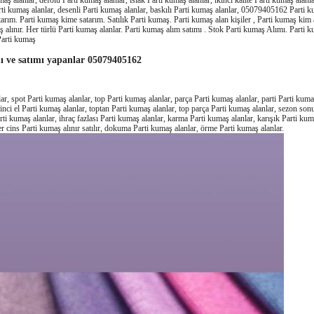
umaş alanlar, defolu Parti kumaş alanlar, ıslak Parti kumaş alanlar, ikinci kalite Parti kumaş alanlar
ti kumaş alanlar, desenli Parti kumaş alanlar, baskılı Parti kumaş alanlar, 05079405162 Parti k
arım. Parti kumaş kime satarım. Satılık Parti kumaş. Parti kumaş alan kişiler , Parti kumaş kim a
 alınır. Her türlü Parti kumaş alanlar. Parti kumaş alım satımı . Stok Parti kumaş Alımı. Parti ku
Parti kumaş
ı ve satımı yapanlar 05079405162
r, spot Parti kumaş alanlar, top Parti kumaş alanlar, parça Parti kumaş alanlar, parti Parti kumaş
kinci el Parti kumaş alanlar, toptan Parti kumaş alanlar, top parça Parti kumaş alanlar, sezon so
Parti kumaş alanlar, ihraç fazlası Parti kumaş alanlar, karma Parti kumaş alanlar, karışık Parti ku
er cins Parti kumaş alınır satılır, dokuma Parti kumaş alanlar, örme Parti kumaş alanlar.