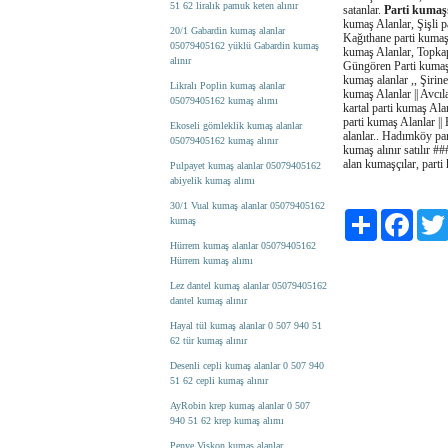
51 62 liralık pamuk keten alınır
satanlar.
Parti kumaş
kumaş Alanlar, Şişli 
20/1 Gabardin kumaş alanlar
Kağıthane parti kumaş 
05079405162 yüklü Gabardin kumaş
kumaş Alanlar, Topkap
alınır
Güngören Parti kumaş A
kumaş alanlar ,, Şirin
Likralı Poplin kumaş alanlar
kumaş Alanlar || Avcıla
05079405162 kumaş alımı
kartal parti kumaş Ala
parti kumaş Alanlar ||
Ekoseli gömleklik kumaş alanlar
alanlar.. Hadımköy par
05079405162 kumaş alınır
kumaş alınır satılır ##
alan kumaşçılar, parti
Pulpayet kumaş alanlar 05079405162
abiyelik kumaş alımı
30/1 Vual kumaş alanlar 05079405162
Paylaş
Facebo
kumaş
Hürrem kumaş alanlar 05079405162
Hürrem kumaş alımı
Lez dantel kumaş alanlar 05079405162
dantel kumaş alınır
Hayal tül kumaş alanlar 0 507 940 51
62 tür kumaş alınır
Desenli cepli kumaş alanlar 0 507 940
51 62 cepli kumaş alınır
AyRobin krep kumaş alanlar 0 507
940 51 62 krep kumaş alımı
Penye Viskon kumaş alanlar