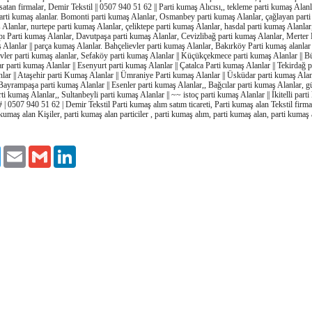
satan firmalar, Demir Tekstil || 0507 940 51 62 || Parti kumaş Alıcısı,, tekleme parti kumaş Alanla
parti kumaş alanlar. Bomonti parti kumaş Alanlar, Osmanbey parti kumaş Alanlar, çağlayan parti
Alanlar, nurtepe parti kumaş Alanlar, çeliktepe parti kumaş Alanlar, hasdal parti kumaş Alanlar
ı Parti kumaş Alanlar, Davutpaşa parti kumaş Alanlar, Cevizlibağ parti kumaş Alanlar, Merter 
lanlar || parça kumaş Alanlar. Bahçelievler parti kumaş Alanlar, Bakırköy Parti kumaş alanlar 
evler parti kumaş alanlar, Sefaköy parti kumaş Alanlar || Küçükçekmece parti kumaş Alanlar ||
r parti kumaş Alanlar || Esenyurt parti kumaş Alanlar || Çatalca Parti kumaş Alanlar || Tekirdağ p
nlar || Ataşehir parti Kumaş Alanlar || Ümraniye Parti kumaş Alanlar || Üsküdar parti kumaş Alanl
 Bayrampaşa parti kumaş Alanlar || Esenler parti kumaş Alanlar,, Bağcılar parti kumaş Alanlar, g
ti kumaş Alanlar,, Sultanbeyli parti kumaş Alanlar || ~~ istoç parti kumaş Alanlar || İkitelli par
# | 0507 940 51 62 | Demir Tekstil Parti kumaş alım satım ticareti, Parti kumaş alan Tekstil firma
 kumaş alan Kişiler, parti kumaş alan particiler , parti kumaş alım, parti kumaş alan, parti kumaş
ok
Twitter
Email
Gmail
LinkedIn