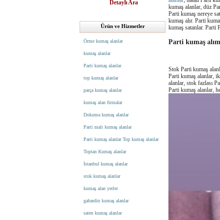
alanlar
, hatalı Parti k
Detaylı Ara
kumaş alanlar, düz Par
Parti kumaş nereye sat
kumaş alır. Parti kumaş
Ürün ve Hizmetler
kumaş satanlar. Parti 
Parti kumaş alım
Örme kumaş alanlar
kumaş alanlar
Parti kumaş alanlar
Stok Parti kumaş alanla
Parti kumaş alanlar, i
top kumaş alanlar
alanlar, stok fazlası 
Parti kumaş alanlar, h
parça kumaş alanlar
kumaş alan firmalar
Dokuma kumaş alanlar
Parti malı kumaş alanlar
Parti kumaş alanlar Top kumaş alanlar
Toptan Kumaş alanlar
İstanbul kumaş alanlar
stok kumaş alanlar
kumaş alan yerler
gabardin kumaş alanlar
saten kumaş alanlar