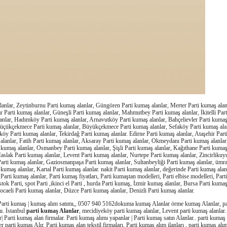
lanlar, Zeytinburnu Parti kumaş alanlar, Güngören Parti kumaş alanlar, Merter Parti kumaş alanl
r Parti kumaş alanlar, Güneşli Parti kumaş alanlar, Mahmutbey Parti kumaş alanlar, İkitelli Part
lanlar, Hadımköy Parti kumaş alanlar, Arnavutköy Parti kumaş alanlar, Bahçelievler Parti kumaş
Küçükçekmece Parti kumaş alanlar, Büyükçekmece Parti kumaş alanlar, Sefaköy Parti kumaş alan
öy Parti kumaş alanlar, Tekirdağ Parti kumaş alanlar. Edirne Parti kumaş alanlar, Ataşehir Part
alanlar, Fatih Parti kumaş alanlar, Aksaray Parti kumaş alanlar, Okmeydanı Parti kumaş alanla
 kumaş alanlar, Osmanbey Parti kumaş alanlar, Şişli Parti kumaş alanlar, Kağıthane Parti kumaş
aslak Parti kumaş alanlar, Levent Parti kumaş alanlar, Nurtepe Parti kumaş alanlar, Zincirliku
i Parti kumaş alanlar, Gaziosmanpaşa Parti kumaş alanlar, Sultanbeyliği Parti kumaş alanlar, üm
 kumaş alanlar, Kartal Parti kumaş alanlar. nakit Parti kumaş alanlar, değerinde Parti kumaş alanl
 Parti kumaş alanlar, Parti kumaş fiyatları, Parti kumaştan modelleri, Parti elbise modelleri, Parti
, stok Parti, spot Parti ,ikinci el Parti , hurda Parti kumaş, İzmir kumaş alanlar, Bursa Parti kuma
ocaeli Parti kumaş alanlar, Düzce Parti kumaş alanlar, Denizli Parti kumaş alanlar.
 Parti kumaş | kumaş alım satımı,, 0507 940 5162dokuma kumaş Alanlar örme kumaş Alanlar, par
ı. İstanbul
parti kumaş Alanlar
, mecidiyeköy parti kumaş alanlar, Levent parti kumaş alanlar. 
| Parti kumaş alan firmalar. Parti kumaş alımı yapanlar | Parti kumaş satın Alanlar.. parti kumaş a
 parti kumaş Alır. Parti kumaş alan tekstil firmaları. Parti kumaş alım ilanları , parti kumaş alı