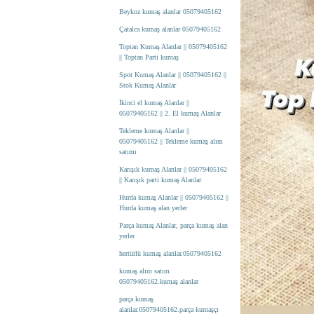
Beykoz kumaş alanlar 05079405162
Çatalca kumaş alanlar 05079405162
Toptan Kumaş Alanlar || 05079405162
|| Toptan Parti kumaş
Spot Kumaş Alanlar || 05079405162 ||
Stok Kumaş Alanlar
İkinci el kumaş Alanlar ||
05079405162 || 2. El kumaş Alanlar
Tekleme kumaş Alanlar ||
05079405162 || Tekleme kumaş alım
satımı
Karışık kumaş Alanlar || 05079405162
|| Karışık parti kumaş Alanlar
Hurda kumaş Alanlar || 05079405162 ||
Hurda kumaş alan yerler
Parça kumaş Alanlar, parça kumaş alan
yerler
hertürlü kumaş alanlar.05079405162
kumaş alım satım
05079405162.kumaş alanlar
parça kumaş
alanlar.05079405162.parça kumaşçı