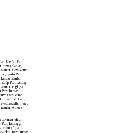
ar, Esenler Parti
i kumaş alanlar,
 alanlar, Beylikdüzü
lar, Çorlu Parti
i kumaş alanlar,
r, Eyüp Parti kumaş
 alanlar, çağlayan
yu Parti kumaş
raniye Parti kumaş
ar, metre ile Parti
 etek modelleri, parti
ş alanlar, Ankara
ti kumaş alınır.
| Parti kumaşçı |
lıcıları ## parti
m yerleri, parti kumaş