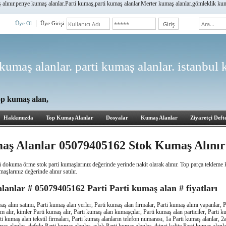
ınır.penye kumaş alanlar.Parti kumaş,parti kumaş alanlar.Merter kumaş alanlar.gömleklik kumaş a
Üye Ol
Üye Girişi
kumaş alanlar. parti kumaş alanlar. istanbul
op kumaş alan,
Hakkımızda
Top Kumaş Alanlar
Dosyalar
Kumaş Alanlar
Ziyaretçi Defte
aş Alanlar 05079405162 Stok Kumaş Alınır
lü dokuma örme stok parti kumaşlarınız değerinde yerinde nakit olarak alınır. Top parça tekleme k
larınız değerinde alınır satılır.
lanlar # 05079405162 Parti Parti kumaş alan # fiyatları
aş alım satımı, Parti kumaş alan yerler, Parti kumaş alan firmalar, Parti kumaş alımı yapanlar, 
m alır, kimler Parti kumaş alır, Parti kumaş alan kumaşçılar, Parti kumaş alan particiler, Parti ku
ti kumaş alan tekstil firmaları, Parti kumaş alanların telefon numarası, 1a Parti kumaş alanlar, 2