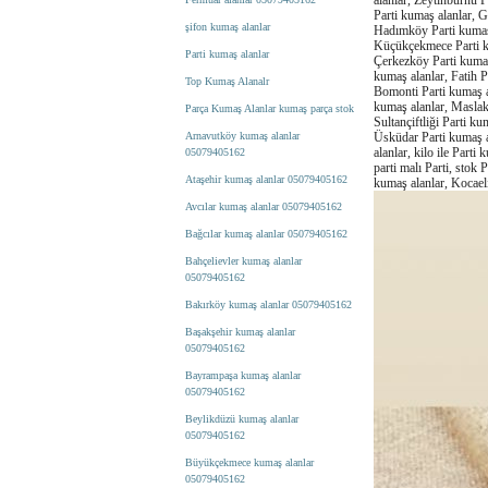
alanlar, Zeytinburnu P
Parti kumaş alanlar, G
şifon kumaş alanlar
Hadımköy Parti kumaş 
Küçükçekmece Parti ku
Parti kumaş alanlar
Çerkezköy Parti kumaş 
kumaş alanlar, Fatih 
Top Kumaş Alanalr
Bomonti Parti kumaş al
kumaş alanlar, Maslak
Parça Kumaş Alanlar kumaş parça stok
Sultançiftliği Parti k
Arnavutköy kumaş alanlar
Üsküdar Parti kumaş al
alanlar, kilo ile Parti
05079405162
parti malı Parti, stok 
Ataşehir kumaş alanlar 05079405162
kumaş alanlar, Kocaeli
Avcılar kumaş alanlar 05079405162
Bağcılar kumaş alanlar 05079405162
Bahçelievler kumaş alanlar
05079405162
Bakırköy kumaş alanlar 05079405162
Başakşehir kumaş alanlar
05079405162
Bayrampaşa kumaş alanlar
05079405162
Beylikdüzü kumaş alanlar
05079405162
Büyükçekmece kumaş alanlar
05079405162