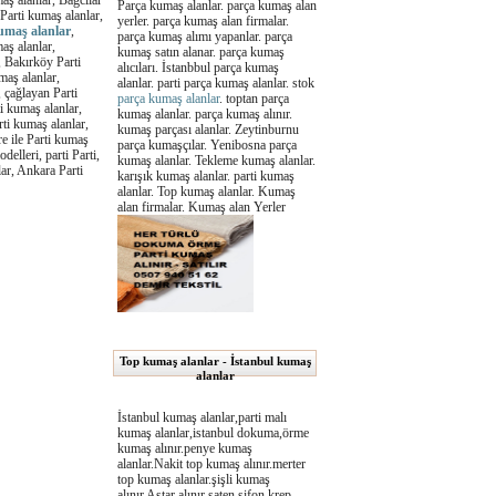
aş alanlar, Bağcılar
Parça kumaş alanlar. parça kumaş alan
 Parti kumaş alanlar,
yerler. parça kumaş alan firmalar.
umaş alanlar
,
parça kumaş alımı yapanlar. parça
aş alanlar,
kumaş satın alanar. parça kumaş
, Bakırköy Parti
alıcıları. İstanbbul parça kumaş
maş alanlar,
alanlar. parti parça kumaş alanlar. stok
 çağlayan Parti
parça kumaş alanlar
. toptan parça
i kumaş alanlar,
kumaş alanlar. parça kumaş alınır.
rti kumaş alanlar,
kumaş parçası alanlar. Zeytinburnu
re ile Parti kumaş
parça kumaşçılar. Yenibosna parça
delleri, parti Parti,
kumaş alanlar. Tekleme kumaş alanlar.
lar, Ankara Parti
karışık kumaş alanlar. parti kumaş
alanlar. Top kumaş alanlar. Kumaş
alan firmalar. Kumaş alan Yerler
Top kumaş alanlar - İstanbul kumaş
alanlar
İstanbul kumaş alanlar,parti malı
kumaş alanlar,istanbul dokuma,örme
kumaş alınır.penye kumaş
alanlar.Nakit top kumaş alınır.merter
top kumaş alanlar.şişli kumaş
alınır.Astar alınır,saten,şifon,krep