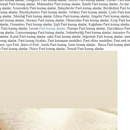
arti kumaş alanlar, Güngören Parti kumaş alanlar, Merter Parti kumaş alanlar, Esenler Parti kum
üneşli Parti kumaş alanlar, Mahmutbey Parti kumaş alanlar, İkitelli Parti kumaş alanlar, Avcılar
alanlar, Arnavutköy Parti kumaş alanlar, Bahçelievler Parti kumaş alanlar, Beylikdüzü Parti
k
maş alanlar, Büyükçekmece Parti kumaş alanlar, Sefaköy Parti kumaş alanlar, Çorlu Parti kum
alanlar, Tekirdağ Parti kumaş alanlar. Edirne Parti kumaş alanlar, Ataşehir Parti kumaş alanlar
Parti kumaş alanlar, Aksaray Parti kumaş alanlar, Okmeydanı Parti kumaş alanlar, Eyüp Parti ku
anlar, Osmanbey Parti kumaş alanlar, Şişli Parti kumaş alanlar, Kağıthane Parti kumaş alanlar,
 Parti kumaş alanlar, Levent
Parti kumaş alanlar
, Nurtepe Parti kumaş alanlar, Zincirlikuyu Part
umaş alanlar, Gaziosmanpaşa Parti kumaş alanlar, Sultanbeyliği Parti kumaş alanlar, ümraniye Pa
anlar, Kartal Parti kumaş alanlar. nakit Parti kumaş alanlar, değerinde Parti kumaş alanlar, met
 kumaş alanlar, Parti kumaş fiyatları, Parti kumaştan modelleri, Parti elbise modelleri, Parti etek mo
Parti, spot Parti ,ikinci el Parti , hurda Parti kumaş, İzmir kumaş alanlar, Bursa Parti kumaş alan
 Parti kumaş alanlar, Düzce Parti kumaş alanlar, Denizli Parti kumaş alanlar.