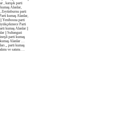
r , karışık parti
 kumaş Alanlar,
, Zeytinburnu parti
Parti kumaş Alanlar,
|| Yenibosna parti
 Büyükçekmece Parti
arti kumaş Alanlar ||
ar || Sultangazi
üneşli parti kumaş
ti kumaş Alanlar …
ları ,, parti kumaş
 alımı ve satımı….