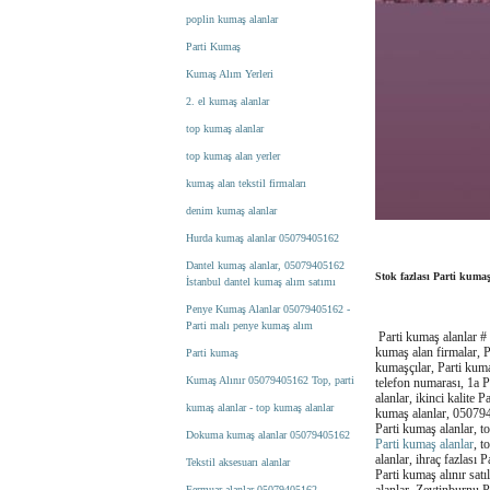
poplin kumaş alanlar
Parti Kumaş
Kumaş Alım Yerleri
2. el kumaş alanlar
top kumaş alanlar
top kumaş alan yerler
kumaş alan tekstil firmaları
denim kumaş alanlar
Hurda kumaş alanlar 05079405162
Dantel kumaş alanlar, 05079405162
Stok fazlası Parti kumaş
İstanbul dantel kumaş alım satımı
Penye Kumaş Alanlar 05079405162 -
Parti malı penye kumaş alım
Parti kumaş alanlar # 
kumaş alan firmalar, P
Parti kumaş
kumaşçılar, Parti kumaş
Kumaş Alınır 05079405162 Top, parti
telefon numarası, 1a P
alanlar, ikinci kalite 
kumaş alanlar - top kumaş alanlar
kumaş alanlar, 050794
Parti kumaş alanlar, to
Dokuma kumaş alanlar 05079405162
Parti kumaş alanlar
, t
alanlar, ihraç fazlası
Tekstil aksesuarı alanlar
Parti kumaş alınır sat
Fermuar alanlar 05079405162