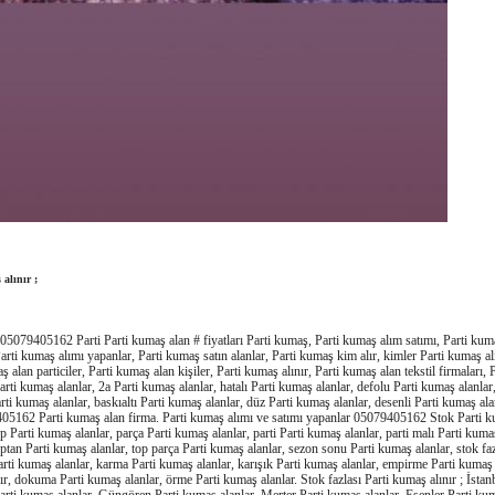
 alınır ;
05079405162 Parti Parti kumaş alan # fiyatları Parti kumaş, Parti kumaş alım satımı, Parti kumaş
arti kumaş alımı yapanlar, Parti kumaş satın alanlar, Parti kumaş kim alır, kimler Parti kumaş al
 alan particiler, Parti kumaş alan kişiler, Parti kumaş alınır, Parti kumaş alan tekstil firmaları, 
arti kumaş alanlar, 2a Parti kumaş alanlar, hatalı Parti kumaş alanlar, defolu Parti kumaş alanlar
Parti kumaş alanlar, baskıaltı Parti kumaş alanlar, düz Parti kumaş alanlar, desenli Parti kumaş alan
05162 Parti kumaş alan firma. Parti kumaş alımı ve satımı yapanlar 05079405162 Stok Parti ku
p Parti kumaş alanlar, parça Parti kumaş alanlar, parti Parti kumaş alanlar, parti malı Parti kumaş
optan Parti kumaş alanlar, top parça Parti kumaş alanlar, sezon sonu Parti kumaş alanlar, stok fa
 Parti kumaş alanlar, karma Parti kumaş alanlar, karışık Parti kumaş alanlar, empirme Parti kumaş 
ılır, dokuma Parti kumaş alanlar, örme Parti kumaş alanlar. Stok fazlası Parti kumaş alınır ; İsta