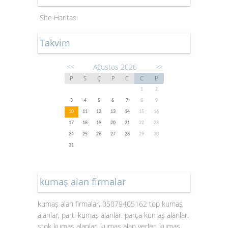
Site Haritası
Takvim
Ağustos 2026
<<
>>
P
S
Ç
P
C
C
P
1
2
3
4
5
6
7
8
9
10
11
12
13
14
15
16
17
18
19
20
21
22
23
24
25
26
27
28
29
30
31
kumaş alan firmalar
kumaş alan firmalar, 05079405162 top kumaş
alanlar, parti kumaş alanlar. parça kumaş alanlar.
stok kumaş alanlar. kumaş alan yerler. kumaş