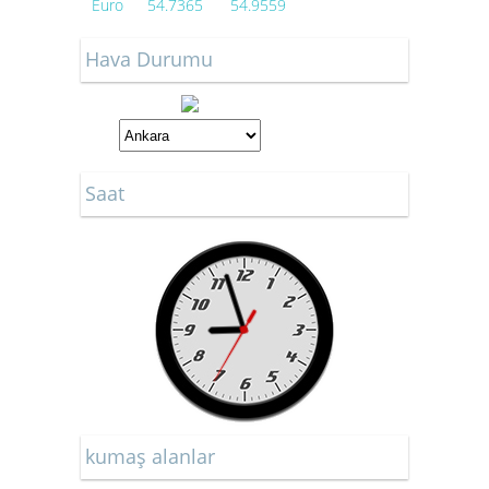
Euro
54.7365
54.9559
Hava Durumu
Saat
kumaş alanlar