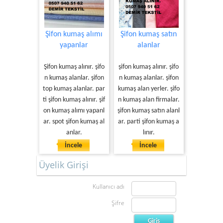
Şifon kumaş alımı
Şifon kumaş satın
yapanlar
alanlar
Şifon kumaş alınır. şifo
şifon kumaş alınır. şifo
n kumaş alanlar. şifon
n kumaş alanlar. şifon
top kumaş alanlar. par
kumaş alan yerler. şifo
ti şifon kumaş alınır. şif
n kumaş alan firmalar.
on kumaş alımı yapanl
şifon kumaş satın alanl
ar. spot şifon kumaş al
ar. parti şifon kumaş a
anlar.
lınır.
İncele
İncele
Üyelik Girişi
Kullanıcı adı
Şifre