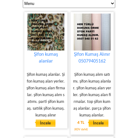
Şifon kumaş
Şifon Kumaş Alınır
alanlar
05079405162
Şifon kumaş alanlar. Şi
Şifon kumaş alım satı
fon kumaş alan yerler.
mı. şifon kumaş alanla
şifon kumaş alan firma
r. şifon kumaş alan yer
lar. şifon kumaş alım s
ler. şifon kumaş alan fi
atımı. parti şifon kum
rmalar. top şifon kum
aş. satılık şifon kumaş.
aş alanlar. parça şifon
kumaş alınır
kumaş alanlar.
4 TL
İncele
İncele
(KDV dahil)