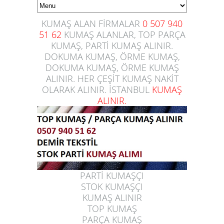
KUMAŞ ALAN FİRMALAR
0 507 940
51 62
KUMAŞ ALANLAR, TOP PARÇA
KUMAŞ, PARTİ KUMAŞ ALINIR.
DOKUMA KUMAŞ, ÖRME KUMAŞ,
DOKUMA KUMAŞ, ÖRME KUMAŞ
ALINIR. HER ÇEŞİT KUMAŞ NAKİT
OLARAK ALINIR. İSTANBUL
KUMAŞ
ALINIR.
PARTİ KUMAŞÇI
STOK KUMAŞÇI
KUMAŞ ALINIR
TOP KUMAŞ
PARÇA KUMAŞ