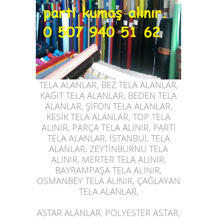
TELA ALANLAR, BEZ TELA ALANLAR,
KAĞIT TELA ALANLAR, BEDEN TELA
ALANLAR, ŞİFON TELA ALANLAR,
KESİK TELA ALANLAR, TOP TELA
ALINIR, PARÇA TELA ALINIR, PARTİ
TELA ALANLAR, İSTANBUL TELA
ALANLAR, ZEYTİNBURNU TELA
ALINIR, MERTER TELA ALINIR,
BAYRAMPAŞA TELA ALINIR,
OSMANBEY TELA ALINIR, ÇAĞLAYAN
TELA ALANLAR,
ASTAR ALANLAR, POLYESTER ASTAR,