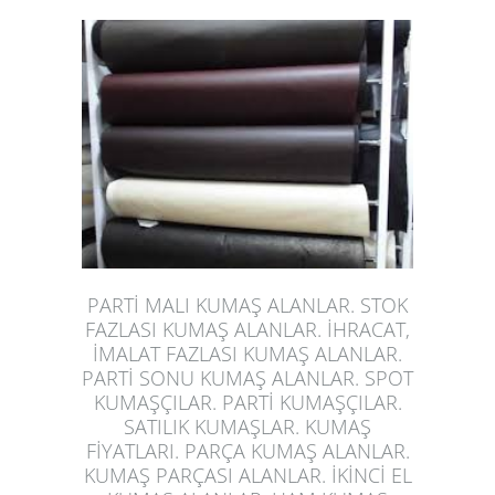
PARTİ MALI KUMAŞ ALANLAR. STOK
FAZLASI KUMAŞ ALANLAR. İHRACAT,
İMALAT FAZLASI KUMAŞ ALANLAR.
PARTİ SONU KUMAŞ ALANLAR. SPOT
KUMAŞÇILAR. PARTİ KUMAŞÇILAR.
SATILIK KUMAŞLAR. KUMAŞ
FİYATLARI. PARÇA KUMAŞ ALANLAR.
KUMAŞ PARÇASI ALANLAR. İKİNCİ EL