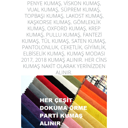
PENYE KUMAŞ, VİSKON KUMAŞ,
VUAL KUMAŞ, SÜPREM KUMAŞ,
TOPBAŞI KUMAŞ, LAKOST KUMAŞ,
KAŞKORSE KUMAŞ, GÖMLEKLİK
KUMAŞ, OXFORD KUMAŞ, KREP
KUMAŞ, PULLU KUMAŞ, FANTEZİ
KUMAŞ, TÜL KUMAŞ, SATEN KUMAŞ,
PANTOLONLUK, CEKETLİK, GİYİMLİK,
ELBİSELİK KUMAŞ, KUMAŞ MODASI
2017, 2018 KUMAŞ ALINIR. HER CİNS
KUMAŞ NAKİT OLARAK YERİNİZDEN
ALINIR.