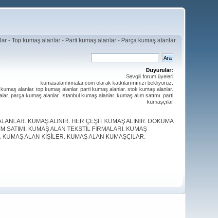
ar - Top kumaş alanlar - Parti kumaş alanlar - Parça kumaş alanlar
Duyurular:
Sevgili forum üyeleri
kumasalanfirmalar.com olarak katkılarımınızı bekliyoruz.
iz. kumaş alanlar. top kumaş alanlar. parti kumaş alanlar. stok kumaş alanlar.
lar. parça kumaş alanlar. İstanbul kumaş alanlar. kumaş alım satımı. parti
kumaşçılar
ANLAR. KUMAŞ ALINIR. HER ÇEŞİT KUMAŞ ALINIR. DOKUMA
IM SATIMI. KUMAŞ ALAN TEKSTİL FİRMALARI. KUMAŞ
I. KUMAŞ ALAN KİŞİLER. KUMAŞ ALAN KUMAŞÇILAR.