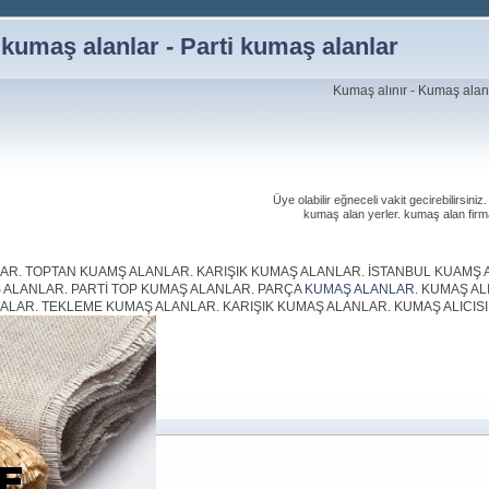
kumaş alanlar - Parti kumaş alanlar
Kumaş alınır - Kumaş alanl
Üye olabilir eğneceli vakit gecirebilirsin
kumaş alan yerler. kumaş alan firma
. TOPTAN KUAMŞ ALANLAR. KARIŞIK KUMAŞ ALANLAR. İSTANBUL KUAMŞ AL
ALANLAR. PARTİ TOP KUMAŞ ALANLAR. PARÇA
KUMAŞ ALANLAR
. KUMAŞ AL
RMALAR. TEKLEME KUMAŞ ALANLAR. KARIŞIK KUMAŞ ALANLAR. KUMAŞ ALICIS