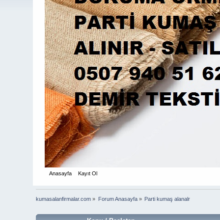
Anasayfa
Kayıt Ol
kumasalanfirmalar.com
»
Forum Anasayfa
»
Parti kumaş alanalr